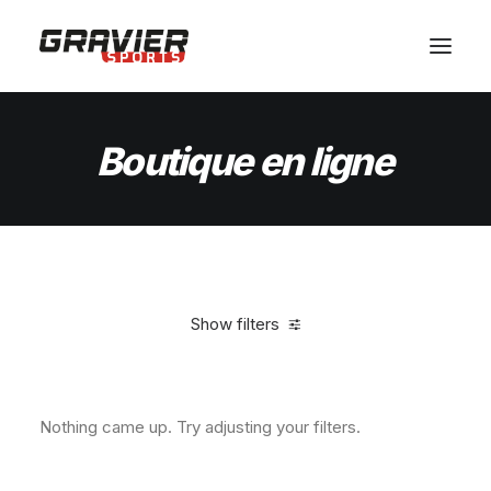
MAGASIN
Boutique
en
ligne
SERVICES
ATELIER
ÉQUIPE
SHOP
CONTACT
Show filters
Clear all
Vitra
Nothing came up. Try adjusting your filters.
RÉSERVER VOTRE MATERIEL
PANIER